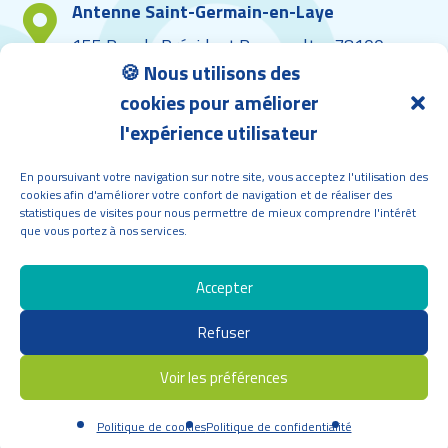
Antenne Saint-Germain-en-Laye

155 Rue du Président Roosevelt – 78100
🍪 Nous utilisons des
Saint-Germain-en-Laye
cookies pour améliorer
l'expérience utilisateur
Demande d’appui
En poursuivant votre navigation sur notre site, vous acceptez l'utilisation des
01 86 39 03 50
cookies afin d'améliorer votre confort de navigation et de réaliser des
statistiques de visites pour nous permettre de mieux comprendre l'intérêt
que vous portez à nos services.
Accepter
Refuser
Voir les préférences
Mentions légales
–
Politique de confidentialité
–
Création
Politique de cookies
Politique de confidentialité